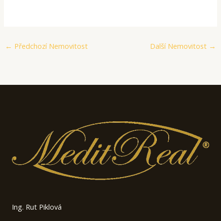
←
Předchozí Nemovitost
Další Nemovitost
→
Ing. Rut Piklová