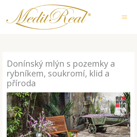
Přeskočit
na
obsah
Donínský mlýn s pozemky a
rybníkem, soukromí, klid a
příroda