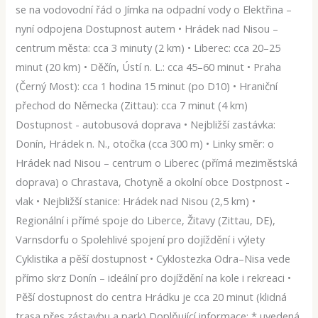
se na vodovodní řád o Jímka na odpadní vody o Elektřina –
nyní odpojena Dostupnost autem • Hrádek nad Nisou –
centrum města: cca 3 minuty (2 km) • Liberec: cca 20–25
minut (20 km) • Děčín, Ústí n. L.: cca 45–60 minut • Praha
(Černý Most): cca 1 hodina 15 minut (po D10) • Hraniční
přechod do Německa (Zittau): cca 7 minut (4 km)
Dostupnost - autobusová doprava • Nejbližší zastávka:
Donín, Hrádek n. N., otočka (cca 300 m) • Linky směr: o
Hrádek nad Nisou – centrum o Liberec (přímá meziměstská
doprava) o Chrastava, Chotyně a okolní obce Dostpnost -
vlak • Nejbližší stanice: Hrádek nad Nisou (2,5 km) •
Regionální i přímé spoje do Liberce, Žitavy (Zittau, DE),
Varnsdorfu o Spolehlivé spojení pro dojíždění i výlety
Cyklistika a pěší dostupnost • Cyklostezka Odra–Nisa vede
přímo skrz Donín – ideální pro dojíždění na kole i rekreaci •
Pěší dostupnost do centra Hrádku je cca 20 minut (klidná
trasa přes zástavbu a park) Doplňující informace: * uvedená