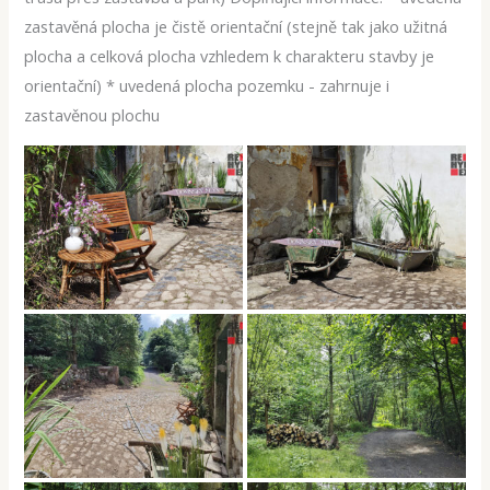
zastavěná plocha je čistě orientační (stejně tak jako užitná
plocha a celková plocha vzhledem k charakteru stavby je
orientační) * uvedená plocha pozemku - zahrnuje i
zastavěnou plochu