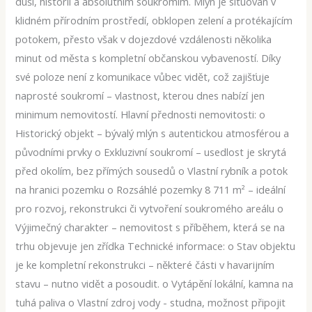
duší, historií a absolutním soukromím. Mlýn je situován v
klidném přírodním prostředí, obklopen zelení a protékajícím
potokem, přesto však v dojezdové vzdálenosti několika
minut od města s kompletní občanskou vybaveností. Díky
své poloze není z komunikace vůbec vidět, což zajišťuje
naprosté soukromí – vlastnost, kterou dnes nabízí jen
minimum nemovitostí. Hlavní přednosti nemovitosti: o
Historický objekt – bývalý mlýn s autentickou atmosférou a
původními prvky o Exkluzivní soukromí – usedlost je skrytá
před okolím, bez přímých sousedů o Vlastní rybník a potok
na hranici pozemku o Rozsáhlé pozemky 8 711 m² – ideální
pro rozvoj, rekonstrukci či vytvoření soukromého areálu o
Výjimečný charakter – nemovitost s příběhem, která se na
trhu objevuje jen zřídka Technické informace: o Stav objektu
je ke kompletní rekonstrukci – některé části v havarijním
stavu – nutno vidět a posoudit. o Vytápění lokální, kamna na
tuhá paliva o Vlastní zdroj vody - studna, možnost připojit