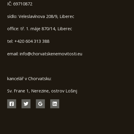
IČ: 69710872
sídlo: Veleslavínova 208/9, Liberec
office: tř. 1. máje 870/14, Liberec
tel: +420 604 313 388
email: info@chorvatskenemovitosti.eu
kancelář v Chorvatsku:
Sv. Frane 1, Nerezine, ostrov Lošinj