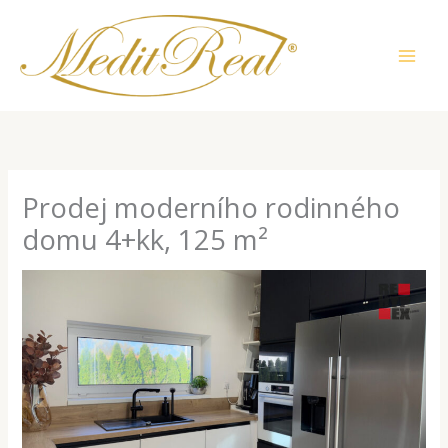
Přeskočit
na
obsah
Prodej moderního rodinného
domu 4+kk, 125 m²