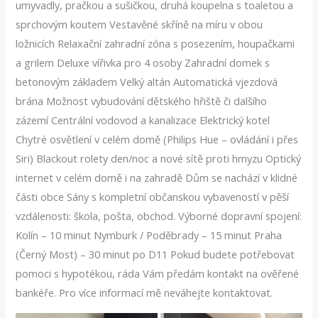
umyvadly, pračkou a sušičkou, druhá koupelna s toaletou a
sprchovým koutem Vestavěné skříně na míru v obou
ložnicích Relaxační zahradní zóna s posezením, houpačkami
a grilem Deluxe vířivka pro 4 osoby Zahradní domek s
betonovým základem Velký altán Automatická vjezdová
brána Možnost vybudování dětského hřiště či dalšího
zázemí Centrální vodovod a kanalizace Elektrický kotel
Chytré osvětlení v celém domě (Philips Hue – ovládání i přes
Siri) Blackout rolety den/noc a nové sítě proti hmyzu Optický
internet v celém domě i na zahradě Dům se nachází v klidné
části obce Sány s kompletní občanskou vybaveností v pěší
vzdálenosti: škola, pošta, obchod. Výborné dopravní spojení:
Kolín – 10 minut Nymburk / Poděbrady – 15 minut Praha
(Černý Most) – 30 minut po D11 Pokud budete potřebovat
pomoci s hypotékou, ráda Vám předám kontakt na ověřené
bankéře. Pro více informací mě neváhejte kontaktovat.