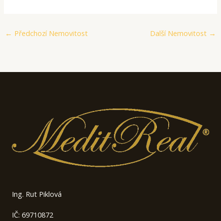
←
Předchozí Nemovitost
Další Nemovitost
→
Ing. Rut Piklová
IČ: 69710872