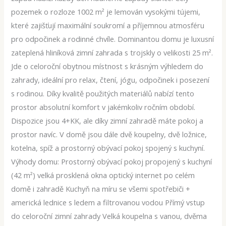
pozemek o rozloze 1002 m² je lemován vysokými tújemi,
které zajišťují maximální soukromí a příjemnou atmosféru
pro odpočinek a rodinné chvíle. Dominantou domu je luxusní
zateplená hliníková zimní zahrada s trojskly o velikosti 25 m².
Jde o celoroční obytnou místnost s krásným výhledem do
zahrady, ideální pro relax, čtení, jógu, odpočinek i posezení
s rodinou. Díky kvalitě použitých materiálů nabízí tento
prostor absolutní komfort v jakémkoliv ročním období.
Dispozice jsou 4+KK, ale díky zimní zahradě máte pokoj a
prostor navíc. V domě jsou dále dvě koupelny, dvě ložnice,
kotelna, spíž a prostorný obývací pokoj spojený s kuchyní.
Výhody domu: Prostorný obývací pokoj propojený s kuchyní
(42 m²) velká prosklená okna optický internet po celém
domě i zahradě Kuchyň na míru se všemi spotřebiči +
americká lednice s ledem a filtrovanou vodou Přímý vstup
do celoroční zimní zahrady Velká koupelna s vanou, dvěma